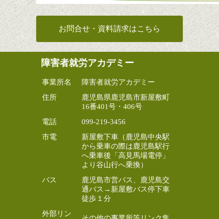
お問合せ・資料請求はこちら
障害者就労アカデミー
事業所名
障害者就労アカデミー
住所
鹿児島県鹿児島市新屋敷町
16番401号・406号
電話
099-219-3456
市電
新屋敷下車（鹿児島中央駅
から乗車の際は鹿児島駅行
へ乗車後「高見馬場電停」
より谷山行へ乗換）
バス
鹿児島市営バス、鹿児島交
通バス→新屋敷バス停下車
徒歩１分
外部リン
その他の事業所等リンク集