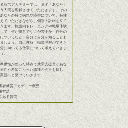
害者就労アカデミーでは、まず「あなた」
いう人間を理解させていただきます。その
であなたの持つ病気や障害について、特性
教えていただきながら、個別の計画を立て
いきます。施設内トレーニングや職場体験
通して、何が得意でなにが苦手か、自分の
害についてなど、自分で自分を知ることも
めましょう。自己理解、職業理解ができた
自分に向いてる仕事について考えていきま
ょう。
労準備性が整った時点で就労支援員があな
の適性や希望に沿った職種の会社を探し、
場実習へと繫げていきます。
害者就労アカデミー概要
用方法
くある質問