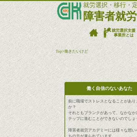
就労選択・移行・
障害者就
就労選択支援
事業所とは
Top
>
働きたいけど
働く自信のないあなた
前に職場でストレスとなることがあり
か？
それともブランクがあって、なかなか
テップに進むことができないのでしょ
障害者就労アカデミーには様々な想い
ちの方が来られています。