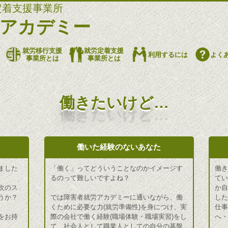
定着支援事業所
労アカデミー
就労移行支援
就労定着支援
利用するには
よく
事業所とは
事業所とは
働きたいけど…
働いた経験のないあなた
ました
「働く」ってどういうことなのかイメージす
働
るのって難しいですよね？
て
次のス
か
うか？
では障害者就労アカデミーに通いながら、働
し
くために必要な力(就労準備性)を身につけ、実
仕
をお持
際の会社で働く経験(職場体験・職場実習)をし
へ
て、社会人として職業人としての自分の基盤