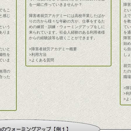
を一緒に作っていきませんか？
障
でもこ
と
と感じ
障害者就労アカデミーには高校卒業したばか
上
りの方から様々な年齢の方が、仕事をするた
を
という
めの練習・訓練・ウォーミングアップをしに
て
ありま
来られています。社会人経験のある利用者様
を
からの経験談等も聴くことができます。
障
始
たいと
>障害者就労アカデミー概要
ら
備性を
>利用方法
し
ていま
>よくある質問
就
無理の
た
合った
職
>障
>利
>よ